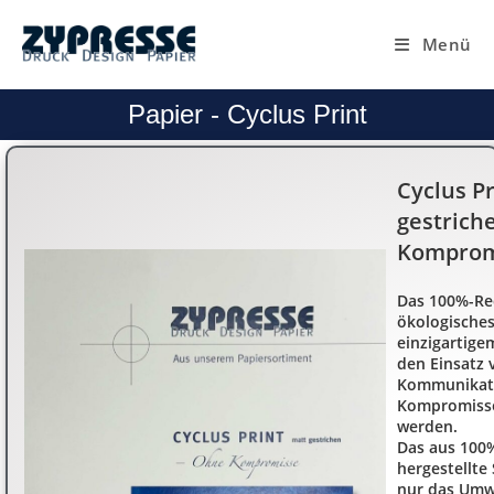
Menü
Papier - Cyclus Print
Cyclus P
gestrich
Komprom
Das 100%-Rec
ökologisches
einzigartige
den Einsatz 
Kommunikati
Kompromiss
werden.
Das aus 100%
hergestellte
nur das Umw