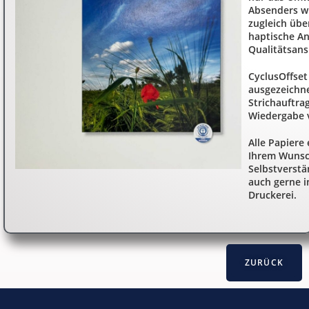
Absenders wi
zugleich übe
haptische A
Qualitätsans
CyclusOffset
ausgezeichn
Strichauftra
Wiedergabe 
​Alle Papiere
Ihrem Wunsc
Selbstverstä
auch gerne i
Druckerei.