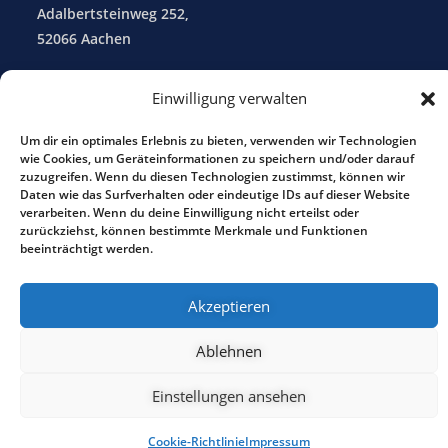
Adalbertsteinweg 252,
52066 Aachen
Anfragen und Angebote:
Einwilligung verwalten
info@zypresse.eu
Um dir ein optimales Erlebnis zu bieten, verwenden wir Technologien
wie Cookies, um Geräteinformationen zu speichern und/oder darauf
Medienabteilung:
zuzugreifen. Wenn du diesen Technologien zustimmst, können wir
daten@zypresse.eu
Daten wie das Surfverhalten oder eindeutige IDs auf dieser Website
verarbeiten. Wenn du deine Einwilligung nicht erteilst oder
zurückziehst, können bestimmte Merkmale und Funktionen
Tel.: 0241 - 90 26 93
beeinträchtigt werden.
Impressum
Akzeptieren
Ablehnen
Copyright 2026 - WordPress Theme by OceanWP :-)
Einstellungen ansehen
Cookie-Richtlinie
Impressum