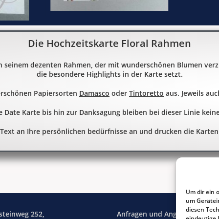
Die Hochzeitskarte Floral Rahmen
h seinem dezenten Rahmen, der mit wunderschönen Blumen verzie
die besondere Highlights in der Karte setzt.
erschönen Papiersorten
Damasco
oder
Tintoretto
aus. Jeweils au
 Date Karte bis hin zur Danksagung bleiben bei dieser Linie kein
 Text an Ihre persönlichen bedürfnisse an und drucken die Karten
Um dir ein 
um Gerätei
diesen Tech
steinweg 252,
Anfragen und Angebote:
eindeutige 