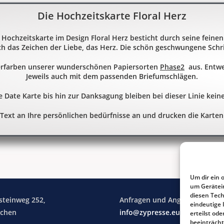
Die Hochzeitskarte Floral Herz
Hochzeitskarte im Design Floral Herz besticht durch seine feinen
h das Zeichen der Liebe, das Herz. Die schön geschwungene Schrif
ierfarben unserer wunderschönen Papiersorten
Phase2
aus. Entwe
Jeweils auch mit dem passenden Briefumschlägen.
 Date Karte bis hin zur Danksagung bleiben bei dieser Linie kein
 Text an Ihre persönlichen bedürfnisse an und drucken die Karten
Um dir ein 
um Gerätei
diesen Tech
steinweg 252,
Anfragen und Angebote:
eindeutige 
achen
info@zypresse.eu
erteilst o
beeinträcht