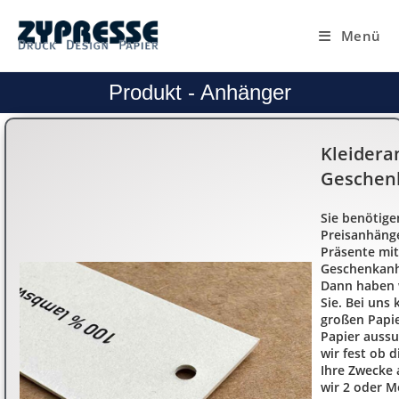
Menü
Produkt - Anhänger
Kleidera
Geschen
Sie benötige
Preisanhäng
Präsente mit
Geschenkanh
Dann haben w
Sie. Bei uns
großen Papi
Papier
aussu
wir fest ob d
Ihre Zwecke 
wir 2 oder M