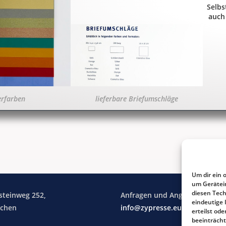
Selbs
auch
erfarben
lieferbare Briefumschläge
Um dir ein 
um Gerätei
diesen Tech
steinweg 252,
Anfragen und Angebote:
eindeutige 
achen
info@zypresse.eu
erteilst o
beeinträcht