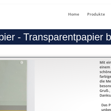
Home
Produkte
ier - Transparentpapier 
Mit ei
einem
schöne
farbig
die Me
besond
Gruß-,
Danks
Das P
unbed