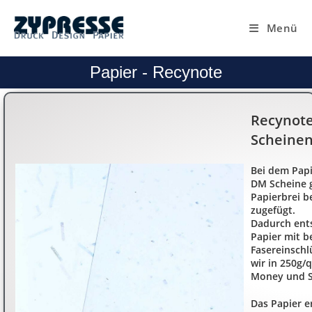
Menü
Papier - Recynote
Recynote
Scheine
Bei dem Papi
DM Scheine 
Papierbrei b
zugefügt.
Dadurch ents
Papier mit b
Fasereinschl
wir in 250g/
Money und S
Das Papier e