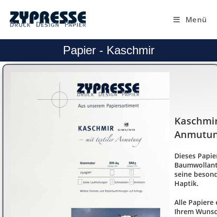
Menü
Papier - Kaschmir
Kaschmir 
Anmutu
Dieses Papie
Baumwollant
seine beson
Haptik.
​Alle Papiere
Ihrem Wunsc