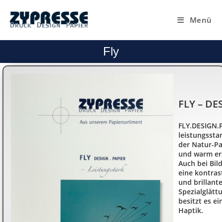
Menü
Fly
FLY – DE
FLY.DESIGN.P
leistungssta
der Natur-Pap
und warm er
Auch bei Bil
eine kontras
und brillant
Spezialglätt
besitzt es e
Haptik.