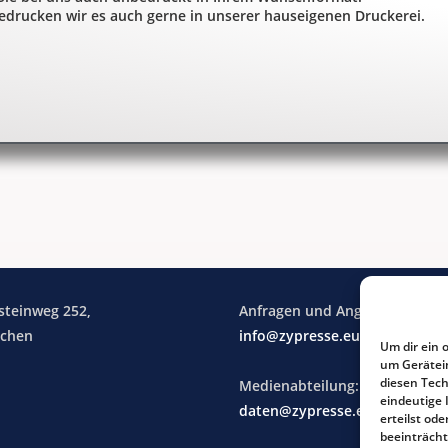
edrucken wir es auch gerne in unserer hauseigenen Druckerei.
steinweg 252,
Anfragen und Angebote:
achen
info@zypresse.eu
Um dir ein 
um Gerätei
diesen Tech
Medienabteilung:
eindeutige 
daten@zypresse.eu
erteilst o
beeinträcht