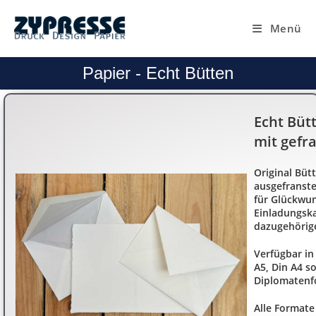
Menü
Papier - Echt Bütten
Echt Bütt
mit gefr
Original Büt
ausgefranste
für Glückwu
Einladungska
dazugehörig
Verfügbar in
A5, Din A4 s
Diplomatenf
Alle Formate 