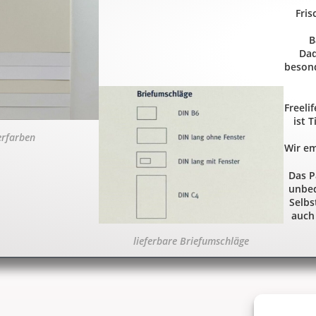
Fris
B
Dad
beson
Freelif
ist 
erfarben
Wir em
Das P
unbed
Selbs
auch
lieferbare Briefumschläge